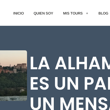
INICIO
QUIEN SOY
MIS TOURS
BLOG
LA ALHA
ES UN PA
UN MENS