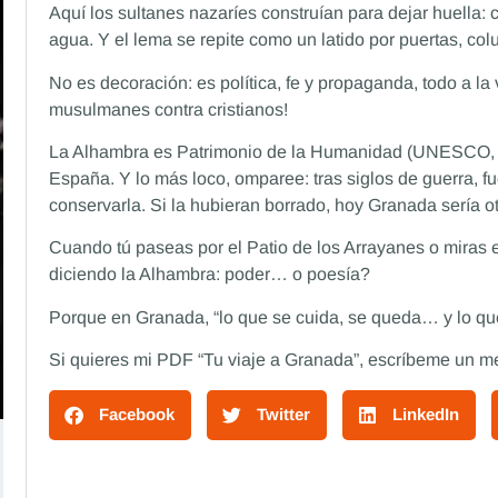
Aquí los sultanes nazaríes construían para dejar huella: 
agua. Y el lema se repite como un latido por puertas, co
No es decoración: es política, fe y propaganda, todo a la v
musulmanes contra cristianos!
La Alhambra es Patrimonio de la Humanidad (UNESCO, 
España. Y lo más loco, omparee: tras siglos de guerra, fu
conservarla. Si la hubieran borrado, hoy Granada sería otr
Cuando tú paseas por el Patio de los Arrayanes o miras e
diciendo la Alhambra: poder… o poesía?
Porque en Granada, “lo que se cuida, se queda… y lo que 
Si quieres mi PDF “Tu viaje a Granada”, escríbeme un men
Facebook
Twitter
LinkedIn