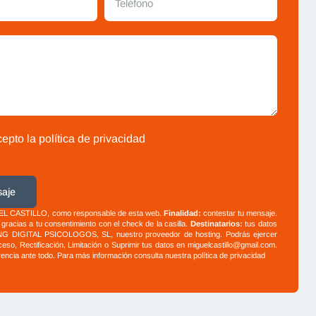
cepto la
política de privacidad
saje
L CASTILLO, como responsable de esta web.
Finalidad:
contestar tu mensaje.
gracias a tu consentimiento con el check de la casilla.
Destinatarios:
tus datos
G DIGITAL PSICOLOGOS, SL, nuestro proveedor de hosting. Podrás ejercer
eso, Rectificación, Limitación o Suprimir tus datos en
miguelcastillo@gmail.com
.
rencia ante todo. Para más información consulta nuestra
política de privacidad