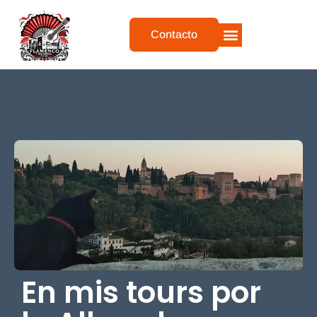
Contacto
QUIEN SOY
MIS TOURS
QUÉ DICEN DE MI
En mis tours por