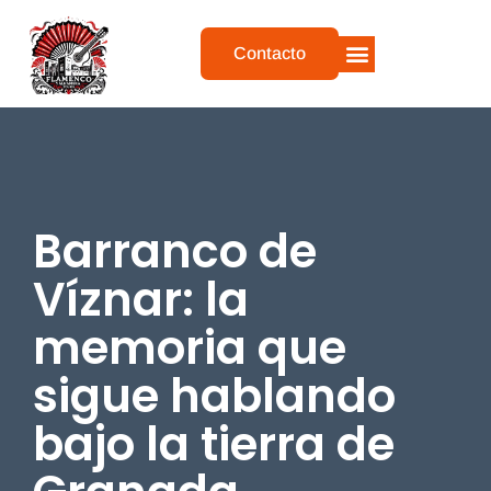
Contacto
QUIEN SOY
MIS TOURS
QUÉ DICEN DE MI
Barranco de
Víznar: la
memoria que
sigue hablando
bajo la tierra de